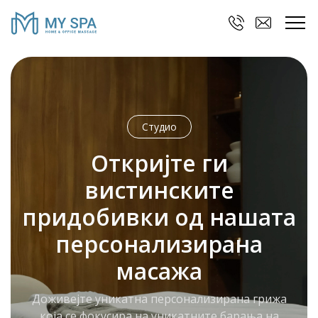
Студио
Откријте ги
вистинските
придобивки од нашата
персонализирана
масажа
Доживејте уникатна персонализирана грижа
која се фокусира на уникатните барања на