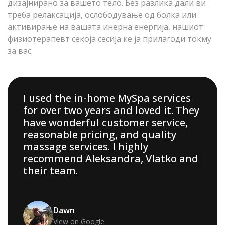
дизајнирано за вашето тело. Без разлика дали ви
треба релаксација, ослободување од болка или
активирање на вашата инерна енергија, нашиот
физиотерапевт секоја сесија ке ја прилагоди токму
за вас.
I used the in-home MySpa services
for over two years and loved it. They
have wonderful customer service,
reasonable pricing, and quality
massage services. I highly
recommend Aleksandra, Vlatko and
their team.
Dawn
View on Google